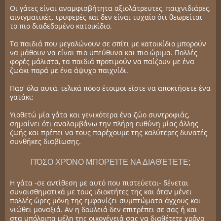
Οι γάτες είναι αναμφισβήτητα αξιολάτρευτες, παιχνιδιάρες,
αινιγματικές, τρυφερές και δεν είναι τυχαίο ότι θεωρείται
το πιο διαδεδομένο κατοικίδιο.
Τα παιδιά που μεγαλώνουν σε σπίτι με κατοικίδιο μπορούν
να μάθουν να είναι πιο υπεύθυνα και πιο ώριμα. Πολλές
φορές μάλιστα, τα παιδιά προτιμούν να παίζουν με ένα
ζωάκι παρά με ένα άψυχο παιχνίδι.
Παρ' όλα αυτά, τελικά πόσο έτοιμοι είστε να αποκτήσετε ένα
γατάκι;
Υιοθετώ μία γάτα και γενικότερα ένα ζώο συντροφιάς,
σημαίνει ότι αναλαμβάνω την πλήρη ευθύνη μίας άλλης
ζωής και πρέπει να τους παρέχουμε της καλύτερες δυνατές
συνθήκες διαβίωσης.
ΠΌΣΟ ΧΡΌΝΟ ΜΠΟΡΕΊΤΕ ΝΑ ΔΙΑΘΈΤΕΤΕ;
Η γάτα -σε αντίθεση με αυτό που πιστεύεται- δένεται
συναισθηματικά με τους ιδιοκτήτες της και όταν μένει
πολλές ώρες μόνη της εμφανίζει συμπτώματα άγχους και
νιώθει μοναξιά. Αν η δουλειά δεν επιτρέπει σε σας ή και
στα υπόλοιπα μέλη της οικογένειά σας να διαθέτετε χρόνο