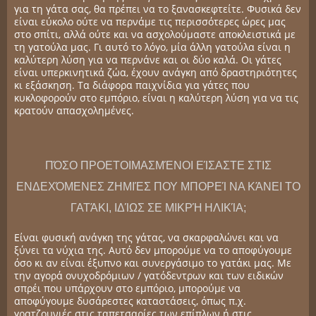
για τη γάτα σας, θα πρέπει να το ξανασκεφτείτε. Φυσικά δεν
είναι εύκολο ούτε να περνάμε τις περισσότερες ώρες μας
στο σπίτι, αλλά ούτε και να ασχολούμαστε αποκλειστικά με
τη γατούλα μας. Γι αυτό το λόγο, μία άλλη γατούλα είναι η
καλύτερη λύση για να περνάνε και οι δύο καλά. Οι γάτες
είναι υπερκινητικά ζώα, έχουν ανάγκη από δραστηριότητες
κι εξάσκηση. Τα διάφορα παιχνίδια για γάτες που
κυκλοφορούν στο εμπόριο, είναι η καλύτερη λύση για να τις
κρατούν απασχολημένες.
ΠΌΣΟ ΠΡΟΕΤΟΙΜΑΣΜΈΝΟΙ ΕΊΣΑΣΤΕ ΣΤΙΣ
ΕΝΔΕΧΌΜΕΝΕΣ ΖΗΜΙΈΣ ΠΟΥ ΜΠΟΡΕΊ ΝΑ ΚΆΝΕΙ ΤΟ
ΓΑΤΆΚΙ, ΙΔΊΩΣ ΣΕ ΜΙΚΡΉ ΗΛΙΚΊΑ;
Είναι φυσική ανάγκη της γάτας, να σκαρφαλώνει και να
ξύνει τα νύχια της. Αυτό δεν μπορούμε να το αποφύγουμε
όσο κι αν είναι έξυπνο και συνεργάσιμο το γατάκι μας. Με
την αγορά ονυχοδρόμιων / γατόδεντρων και των ειδικών
σπρέι που υπάρχουν στο εμπόριο, μπορούμε να
αποφύγουμε δυσάρεστες καταστάσεις, όπως π.χ.
γρατζουνιές στις ταπετσαρίες των επίπλων ή στις