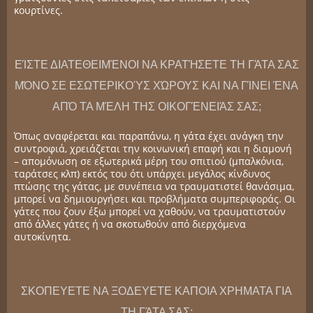
κουρτίνες.
ΕΊΣΤΕ ΔΙΑΤΕΘΕΙΜΈΝΟΙ ΝΑ ΚΡΑΤΉΣΕΤΕ ΤΗ ΓΆΤΑ ΣΑΣ
ΜΌΝΟ ΣΕ ΕΣΩΤΕΡΙΚΟΎΣ ΧΏΡΟΥΣ ΚΑΙ ΝΑ ΓΊΝΕΙ ΈΝΑ
ΑΠΌ ΤΑ ΜΈΛΗ ΤΗΣ ΟΙΚΟΓΈΝΕΙΆΣ ΣΑΣ;
Όπως αναφέρεται και παραπάνω, η γάτα έχει ανάγκη την
συντροφιά, χρειάζεται την κοινωνική επαφή και η διαμονή
– απομόνωση σε εξωτερικά μέρη του σπιτιού (μπαλκόνια,
ταράτσες κλπ) εκτός του ότι υπάρχει μεγάλος κίνδυνος
πτώσης της γάτας, με συνέπεια να τραυματιστεί θανάσιμα,
μπορεί να δημιουργήσει και προβλήματα συμπεριφοράς. Οι
γάτες που ζουν έξω μπορεί να χαθούν, να τραυματιστούν
από άλλες γάτες ή να σκοτωθούν από διερχόμενα
αυτοκίνητα.
ΣΚΟΠΕΥΕΤΕ ΝΑ ΞΟΔΕΥΕΤΕ ΚΑΠΟΙΑ ΧΡΗΜΑΤΑ ΓΙΑ
ΤΗ ΓΆΤΑ ΣΑΣ;