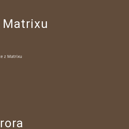
 Matrixu
e z Matrixu
rora