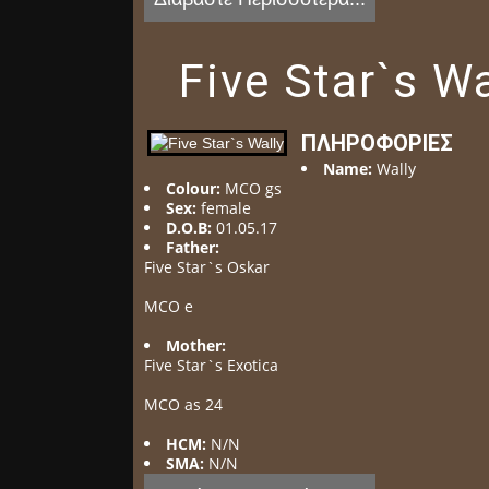
Five Star`s Wa
ΠΛΗΡΟΦΟΡΊΕΣ
Name:
Wally
Colour:
MCO gs
Sex:
female
D.O.B:
01.05.17
Father:
Five Star`s Oskar
MCO e
Mother:
Five Star`s Exotica
MCO as 24
HCM:
N/N
SMA:
N/N