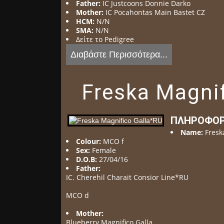
Father:
IC Justcoons Donnie Darko
Mother:
IC Pocahontas Main Bastet CZ
HCM:
N/N
SMA:
N/N
Δείτε το Pedigree
Διαβάστε Περισσότερα...
Freska Magni
ΠΛΗΡΟΦΟΡ
Name:
Fresk
Colour:
MCO f
Sex:
Female
D.O.B:
27/04/16
Father:
IC. Cherehil Charait Consior Line*RU
MCO d
Mother:
Blueberry Magnifico Galla