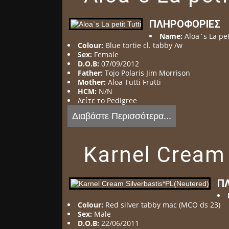
ΠΛΗΡΟΦΟΡΊΕΣ
Name:
Aloa`s La pet
Colour:
Blue tortie cl. tabby /w
Sex:
Female
D.O.B:
07/09/2012
Father:
Tojo Polaris Jim Morrison
Mother:
Aloa Tutti Frutti
HCM:
N/N
Δείτε το Pedigree
Διαβάστε Περισσότερα...
Karnel Cream 
Π
Colour:
Red silver tabby mac (MCO ds 23)
Sex:
Male
D.O.B:
22/06/2011