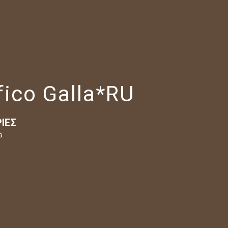
fico Galla*RU
ΊΕΣ
a