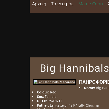
Αρχική
Τα νέα μας
Maine Coon
Big Hannibal
ΠΛΗΡΟΦΟΡΊ
Name:
Big Han
Colour:
Red
Sex:
Female
D.O.B:
29/01/12
Father:
Langstteich`s K` Lilly Chocina