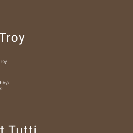
Troy
Troy
abby)
y)
t Tutti