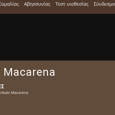
Σομαλίας
Αβησσυνίας
Τεστ υιοθεσίας
Σύνδεσμο
s Macarena
ΕΣ
nibals Macarena